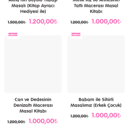
Masalı (Kitap Ayracı
Tatlı Macerası Masal
Hediyesi ile)
Kitabı
1.200,00
₺
1.000,00
₺
Orijinal
Şu
Orijinal
Şu
1.500,00
₺
1.200,00
₺
fiyat:
andaki
fiyat:
and
1.500,00₺.
fiyat:
1.200,00₺.
fiya
1.200,00₺.
1.0
İndirim!
İndirim!
Can ve Dedesinin
Babam ile Sihirli
Denizaltı Macerası
Masalımız (Erkek Çocuk)
Masal Kitabı
1.000,00
₺
Orijinal
Şu
1.200,00
₺
fiyat:
and
1.000,00
₺
Orijinal
Şu
1.200,00₺.
fiya
1.200,00
₺
fiyat:
andaki
1.0
1.200,00₺.
fiyat: