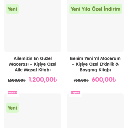
Yeni
Yeni Yıla Özel İndirim
Ailemizin En Güzel
Benim Yeni Yıl Maceram
Macerası – Kişiye Özel
– Kişiye Özel Etkinlik &
Aile Masal Kitabı
Boyama Kitabı
1.200,00
₺
600,00
₺
Orijinal
Şu
Orijinal
Şu
1.500,00
₺
750,00
₺
fiyat:
andaki
fiyat:
andak
1.500,00₺.
fiyat:
750,00₺.
fiyat:
1.200,00₺.
600,0
İndirim!
İndirim!
Yeni