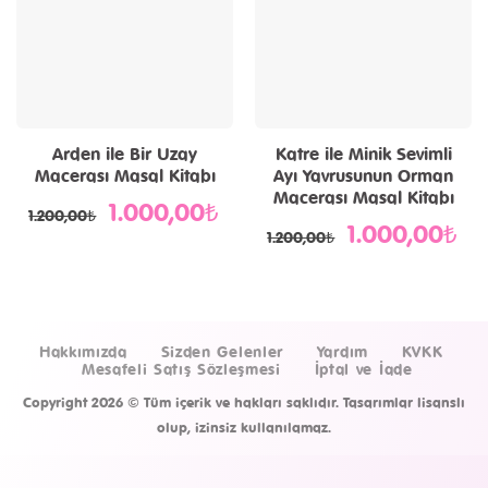
Arden ile Bir Uzay
Katre ile Minik Sevimli
Macerası Masal Kitabı
Ayı Yavrusunun Orman
Macerası Masal Kitabı
1.000,00
₺
Orijinal
Şu
1.200,00
₺
fiyat:
andaki
1.000,00
₺
Orijinal
Şu
1.200,00₺.
fiyat:
1.200,00
₺
fiyat:
and
1.000,00₺.
1.200,00₺.
fiya
1.0
Hakkımızda
Sizden Gelenler
Yardım
KVKK
Mesafeli Satış Sözleşmesi
İptal ve İade
Copyright 2026 ©
Tüm içerik ve hakları saklıdır. Tasarımlar lisanslı
olup, izinsiz kullanılamaz.