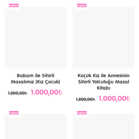
1.000,00₺.
İndirim!
İndirim!
Babam ile Sihirli
Küçük Kız ile Annesinin
Masalımız (Kız Çocuk)
Sihirli Yolculuğu Masal
Kitabı
1.000,00
₺
Orijinal
Şu
1.200,00
₺
fiyat:
andaki
1.000,00
₺
Orijinal
Şu
1.200,00₺.
fiyat:
1.200,00
₺
fiyat:
and
1.000,00₺.
1.200,00₺.
fiya
1.0
İndirim!
İndirim!