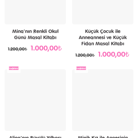
Mina’nın Renkli Okul
Küçük Çocuk ile
Günü Masal Kitabı
Anneannesi ve Küçük
Fidan Masal Kitabı
1.000,00
₺
Orijinal
Şu
1.200,00
₺
fiyat:
andaki
1.000,00
₺
Orijinal
Şu
1.200,00₺.
fiyat:
1.200,00
₺
fiyat:
and
1.000,00₺.
1.200,00₺.
fiya
1.0
İndirim!
İndirim!
Alina’nın Büyülü Yılbaşı
Minik Kız ile Annesinin