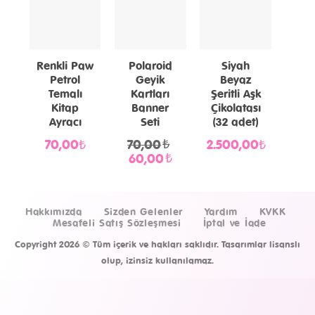
Renkli Paw
Polaroid
Siyah
Po
Petrol
Geyik
Beyaz
Fot
Temalı
Kartları
Şeritli Aşk
Kitap
Banner
Çikolatası
T
Ayracı
Seti
(32 adet)
Ka
₺
70,00₺
70,00
Orijinal
2.500,00₺
50
fiyat:
₺
60,00
Şu
70,00₺.
andaki
fiyat:
60,00₺.
Hakkımızda
Sizden Gelenler
Yardım
KVKK
Mesafeli Satış Sözleşmesi
İptal ve İade
Copyright 2026 ©
Tüm içerik ve hakları saklıdır. Tasarımlar lisanslı
olup, izinsiz kullanılamaz.